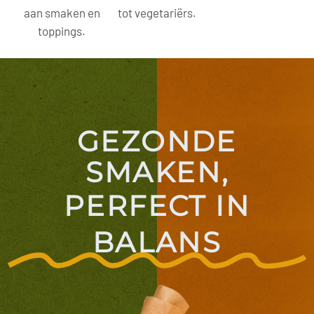
aan smaken en
tot vegetariërs.
toppings.
GEZONDE
SMAKEN,
PERFECT IN
BALANS