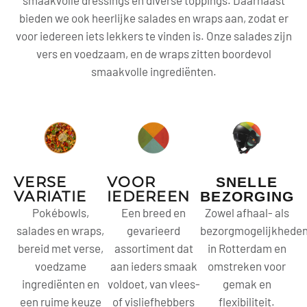
smaakvolle dressings en diverse toppings. Daarnaast
bieden we ook heerlijke salades en wraps aan, zodat er
voor iedereen iets lekkers te vinden is. Onze salades zijn
vers en voedzaam, en de wraps zitten boordevol
smaakvolle ingrediënten.
VERSE
VOOR
SNELLE
VARIATIE
IEDEREEN
BEZORGING
Pokébowls,
Een breed en
Zowel afhaal- als
salades en wraps,
gevarieerd
bezorgmogelijkhede
bereid met verse,
assortiment dat
in Rotterdam en
voedzame
aan ieders smaak
omstreken voor
ingrediënten en
voldoet, van vlees-
gemak en
een ruime keuze
of visliefhebbers
flexibiliteit.