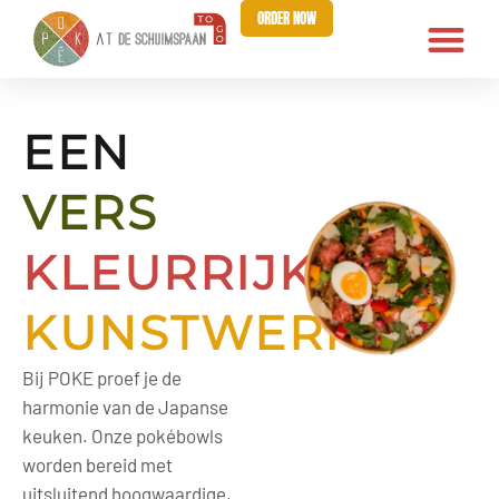
ORDER NOW
EEN
VERS
KLEURRIJK
KUNSTWERK
Bij POKE proef je de
harmonie van de Japanse
keuken. Onze pokébowls
worden bereid met
uitsluitend hoogwaardige,