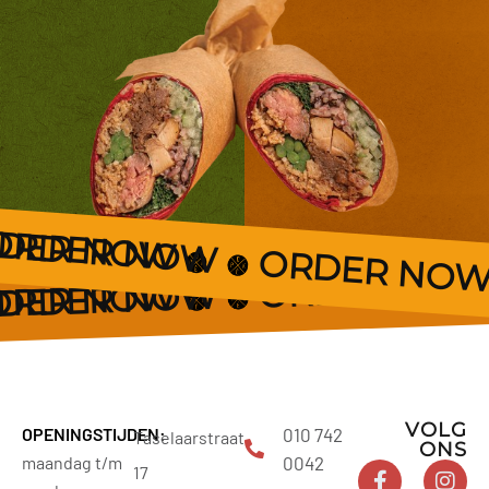
DER NOW
ORDER NOW
ORDER NO
ORDER NO
ORDER NOW
DER NOW
VOLG
OPENINGSTIJDEN:
010 742
Taselaarstraat
ONS
maandag t/m
0042
17