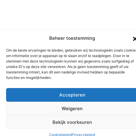
Beheer toestemming
VOLG
OPENINGSTIJDEN:
010 742
Taselaarstraat
ONS
maandag t/m
0042
Om de beste ervaringen te bieden, gebruiken wij technologieën zoals cookie
17
om informatie over je apparaat op te slaan en/of te raadplegen. Door in te
zondag van
info@pokeatdeshuimspaa
3078 VM
stemmen met deze technologieën kunnen wij gegevens zoals surfgedrag of
16:30 uur -
unieke ID's op deze site verwerken. Als je geen toestemming geeft of uw
Rotterdam
22:30 uur
toestemming intrekt, kan dit een nadelige invloed hebben op bepaalde
functies en mogelijkheden.
© 2025 by Poke At De Schuimspaan
Accepteren
Website gemaakt door
Arkdesign.nl
Weigeren
Bekijk voorkeuren
Cookiebeleid
Privacybeleid